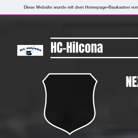
Diese Website wurde mit dem Homepage-Baukasten vo
HC-Hilcona
NE